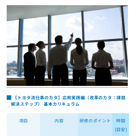
【トヨタ流仕事のカタ】応用実践編（改革のカタ：課題
解決ステップ） 基本カリキュラム
項目
内容
研修のポイント
時間
(目安)