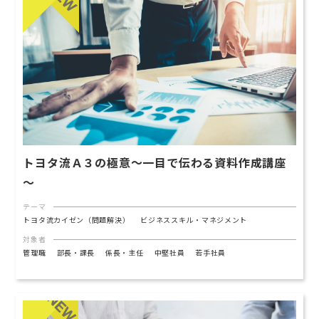
トヨタ流Ａ３の極意～一目で伝わる資料作成講座
～
テーマ
トヨタ流カイゼン（問題解決）
ビジネススキル・マネジメント
対象者
管理職
部長・課長
係長・主任
中堅社員
若手社員