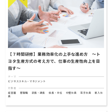
【７時間研修】業務効率化の上手な進め方 ～ト
ヨタ生産方式の考え方で、仕事の生産性向上を目
指す〜
テーマ
ビジネススキル・マネジメント
対象者
経営層
管理職
部長・課長
係長・主任
中堅社員
若手社員
新入社
員