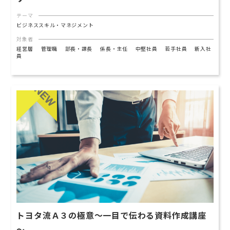
テーマ
ビジネススキル・マネジメント
対象者
経営層
管理職
部長・課長
係長・主任
中堅社員
若手社員
新入社
員
トヨタ流Ａ３の極意～一目で伝わる資料作成講座
～