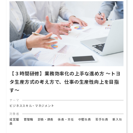
【３時間研修】業務効率化の上手な進め方 ～トヨ
タ生産方式の考え方で、仕事の生産性向上を目指
す〜
テーマ
ビジネススキル・マネジメント
対象者
経営層
管理職
部長・課長
係長・主任
中堅社員
若手社員
新入社
員