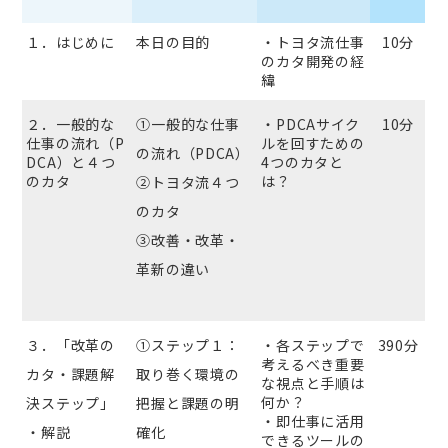
１．はじめに
本日の目的
・トヨタ流仕事
10分
のカタ開発の経
緯
２．一般的な
①一般的な仕事
・PDCAサイク
10分
仕事の流れ（P
ルを回すための
の流れ（PDCA）
DCA）と４つ
4つのカタと
のカタ
は？
②トヨタ流４つ
のカタ
③改善・改革・
革新の違い
３．「改革の
①ステップ１：
・各ステップで
390分
考えるべき重要
カタ・課題解
取り巻く環境の
な視点と手順は
何か？
決ステップ」
把握と課題の明
・即仕事に活用
・解説
確化
できるツールの