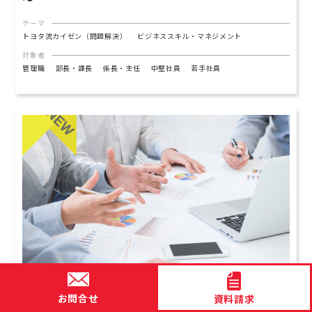
テーマ
トヨタ流カイゼン（問題解決）
ビジネススキル・マネジメント
対象者
管理職
部長・課長
係長・主任
中堅社員
若手社員
【７時間研修】業務効率化の上手な進め方 ～ト
お問合せ
資料請求
ヨタ生産方式の考え方で、仕事の生産性向上を目