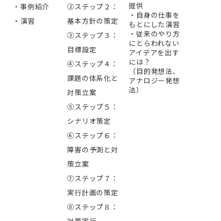
提供
・事例紹介
②ステップ２：
・自身の仕事を
・演習
基本方針の策定
もとにした演習
・従来のやり方
③ステップ３：
にとらわれない
目標設定
アイデアを出す
には？
④ステップ４：
（目的発想法、
課題の体系化と
アナロジー発想
法）
対策立案
⑤ステップ５：
シナリオ策定
⑥ステップ６：
障害の予測と対
策立案
⑦ステップ７：
実行計画の策定
⑧ステップ８：
対策実行