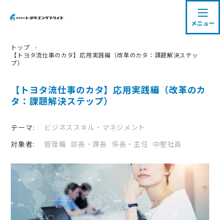
メニュー
トップ
-
研修をさがす
【トヨタ流仕事のカタ】応用実践編（改革のカタ：課題解決ステッ
プ）
テーマからさがす
【トヨタ流仕事のカタ】応用実践編（改革のカ
お悩みからさがす
タ：課題解決ステップ）
対象者からさがす
テーマ:
ビジネススキル・マネジメント
ランキングからさがす
対象者:
管理職
部長・課長
係長・主任
中堅社員
トップ
私たちの強み
トヨタ流カイゼン教育 体系図
ご利用方法
導入事例